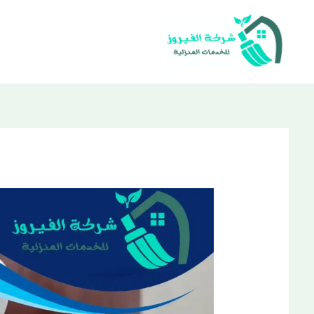
خطي
لى
لمحتوى