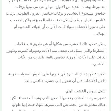
بتدميرها، وهناك العديد من الأنواع منها والتي من بينها يرقات
خنافس مسحوق الخشب، و يرقات خنافس القرون الطويلة، يرقات
خنافس النجار، ورغم أن لكل نوع صفاته المميزة، ولكن اجتمعت
على تدمير الأخشاب سواء كانت الأبواب أو النوافذ الخشبية أو
الهياكل.
يمكن تحديد تلك الحشرة من شكلها أو عن طريق تتبع علامات
انتشارها والتي تتمثل في ضعف بنية الأثاث وسهولة كسره، وظهور
ثغرات على الأثاث، أو رؤية خنافس بالغة بالقرب من الأثاث
الخشبي.
تكمن خطورة تلك الحشرة في قدرتها على العيش لسنوات طويلة
داخل الأخشاب قبل أن تتحول إلى حشرة خنافس بالغة.
شكل سوس الخشب البني
تتميز سوسة الخشب بحجمها الصغير الذي يشبه الخنفساء، لكن
هناك مجموعة من الخصائص التي تميزها عنها، حيث إنها طولها
يتراوح بين 2 إلى 5 ملم، وتتمتع بجسم طويل ومقوس قليلا، وما