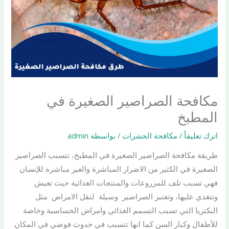
مكافحة الصراصير الصغيرة في
المطبخ
اترك تعليقاً
/
مكافحة الحشرات
/ بواسطة
admin
طريقة مكافحة الصراصير الصغيرة في المطبخ، تتسبب الصراصير
الصغيرة في الكثير من الاضرار المباشرة والغير مباشرة للإنسان
فهي تسبب تلف للمزروعات والمنتجات الغذائية حيث تعيش
وتتغذي عليها، وتعتبر الصراصير وسيلة لنقل الامراض مثل
البكتريا التي تسبب التسمم الغذائي وامراض الحساسية وخاصة
للأطفال وكبار السن كما انها تتسبب في حدوث فوضي في المكان