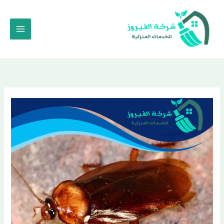
خطي
لى
لمحتوى