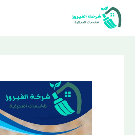
خطي
لى
لمحتوى