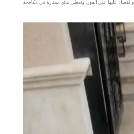
لقضاء عليها على الفور، ونعطي نتائج ممتازة في مكافحة